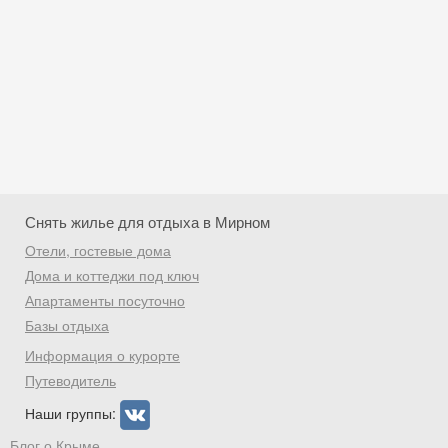
Снять жилье для отдыха в Мирном
Отели, гостевые дома
Дома и коттеджи под ключ
Апартаменты посуточно
Базы отдыха
Скидка −5%
Информация о курорте
Хочешь дешевле? Оставь почту и получи
Путеводитель
промокод на первое бронирование!
Наши группы:
Блог о Крыме