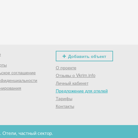
Хочешь дешевле? Оставь почту и получи промокод
первое бронирование!
Получить промокод
е
Добавить объект
рты
О проекте
ьское соглашение
Отзывы о Vkrim.info
нфиденциальности
Личный кабинет
нирования
Предложение для отелей
Тарифы
Контакты
 Отели, частный сектор.