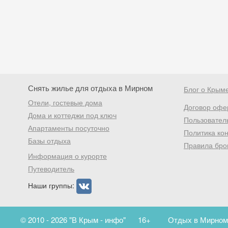
Снять жилье для отдыха в Мирном
Блог о Крым
Отели, гостевые дома
Договор офе
Дома и коттеджи под ключ
Пользовател
Апартаменты посуточно
Политика ко
Базы отдыха
Правила бро
Информация о курорте
Путеводитель
Наши группы:
© 2010 - 2026 "В Крым - инфо"
16+
Отдых в Мирном.