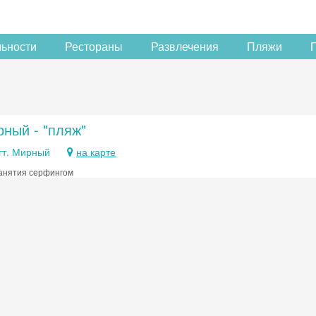
льности
Рестораны
Развлечения
Пляжи
рный - "пляж"
гт. Мирный
на карте
анятия серфингом
Скидка −5%