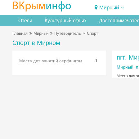
ВКрым
инфо
Мирный
Отели
Культурный отдых
Достопримечате
Главная
Мирный
Путеводитель
Спорт
Спорт в Мирном
пгт. Ми
Места для занятий серфингом
1
Мирный, п
Место для з