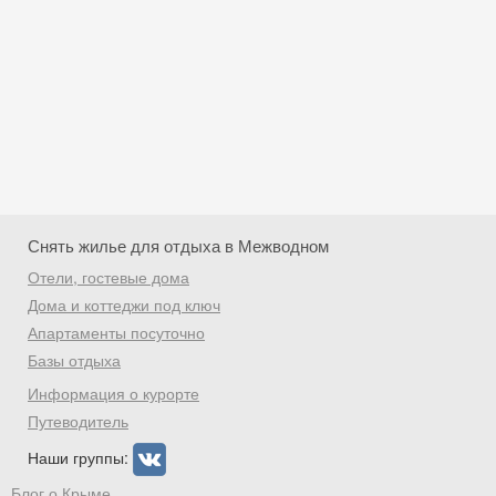
Снять жилье для отдыха в Межводном
Отели, гостевые дома
Дома и коттеджи под ключ
Апартаменты посуточно
Базы отдыха
Скидка −5%
Информация о курорте
Хочешь дешевле? Оставь почту и получи
Путеводитель
промокод на первое бронирование!
Наши группы:
Блог о Крыме