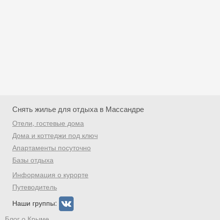
Снять жилье для отдыха в Массандре
Отели, гостевые дома
Дома и коттеджи под ключ
Апартаменты посуточно
Базы отдыха
Скидка −5%
Информация о курорте
Хочешь дешевле? Оставь почту и получи
Путеводитель
промокод на первое бронирование!
Наши группы:
Блог о Крыме