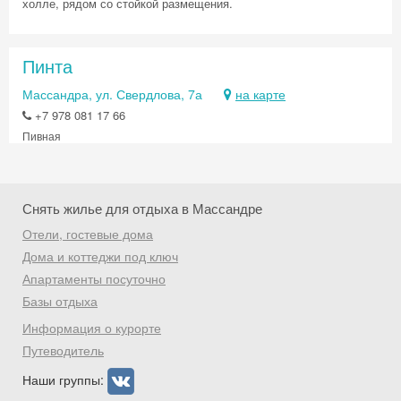
холле, рядом со стойкой размещения.
Пинта
Массандра, ул. Свердлова, 7а
на карте
Скидка −5%
+7 978 081 17 66
Пивная
Хочешь дешевле? Оставь почту и получи
промокод на первое бронирование!
Снять жилье для отдыха в Массандре
Отели, гостевые дома
Получить промокод
Дома и коттеджи под ключ
Апартаменты посуточно
Базы отдыха
Информация о курорте
Путеводитель
Наши группы: