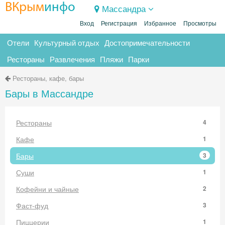
ВКрым
инфо
Массандра
Вход
Регистрация
Избранное
Просмотры
Отели
Культурный отдых
Достопримечательности
Рестораны
Развлечения
Пляжи
Парки
Рестораны, кафе, бары
Бары в Массандре
Рестораны
4
Кафе
1
Бары
3
Суши
1
Кофейни и чайные
2
Фаст-фуд
3
Пиццерии
1