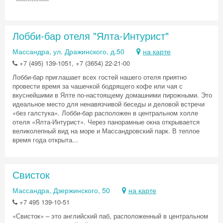
Лобби-бар отеля "Ялта-Интурист"
Массандра, ул. Дражинского, д.50
на карте
+7 (495) 139-1051, +7 (3654) 22-21-00
Лобби-бар приглашает всех гостей нашего отеля приятно
провести время за чашечкой бодрящего кофе или чая с
вкуснейшими в Ялте по-настоящему домашними пирожными. Это
идеальное место для ненавязчивой беседы и деловой встречи
«без галстука». Лобби-бар расположен в центральном холле
отеля «Ялта-Интурист». Через панорамные окна открывается
великолепный вид на море и Массандровский парк. В теплое
время года открыта...
Свисток
Массандра, Дзержинского, 50
на карте
+7 495 139-10-51
«Свисток» – это английский паб, расположенный в центральном