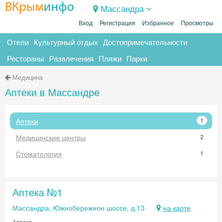
ВКрым
инфо
Массандра
Вход
Регистрация
Избранное
Просмотры
Отели
Культурный отдых
Достопримечательности
Рестораны
Развлечения
Пляжи
Парки
Медицина
Аптеки в Массандре
Аптеки
1
Медицинские центры
2
Стоматология
1
Аптека №1
Массандра, Южнобережное шоссе, д.13
на карте
Аптека