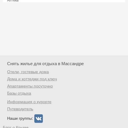
Снять жилье для отдыха в Массандре
Отели, гостевые дома
Дома и коттеджи под ключ
Апартаменты посуточно
Базы отдыха
Скидка −5%
Информация о курорте
Хочешь дешевле? Оставь почту и получи
Путеводитель
промокод на первое бронирование!
Наши группы:
Блог о Крыме