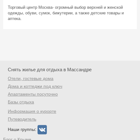
Торговый центр Москва- огромный выбор верхней и женской
одежды, обуви, сумок, бижутерии, а также детские товары и
аптека.
Снять жилье для отдыха в Массандре
Отели, гостевые дома
Дома и коттеджи под ключ
Апартаменты посуточно
Базы отдыха
Скидка −5%
Информация о курорте
Хочешь дешевле? Оставь почту и получи
Путеводитель
промокод на первое бронирование!
Наши группы:
Блог о Крыме