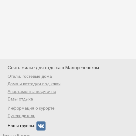
Снять жилье для отдыха в Малореченском
Отели, гостевые дома
Дома и коттеджи под ключ
Апартаменты посуточно
Базы отдыха
Скидка −5%
Информация о курорте
Хочешь дешевле? Оставь почту и получи
Путеводитель
промокод на первое бронирование!
Наши группы:
Блог о Крыме