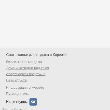
Снять жилье для отдыха в Кореизе
Отели, гостевые дома
Дома и коттеджи под ключ
Апартаменты посуточно
Базы отдыха
Скидка −5%
Информация о курорте
Хочешь дешевле? Оставь почту и получи
Путеводитель
промокод на первое бронирование!
Наши группы:
Блог о Крыме