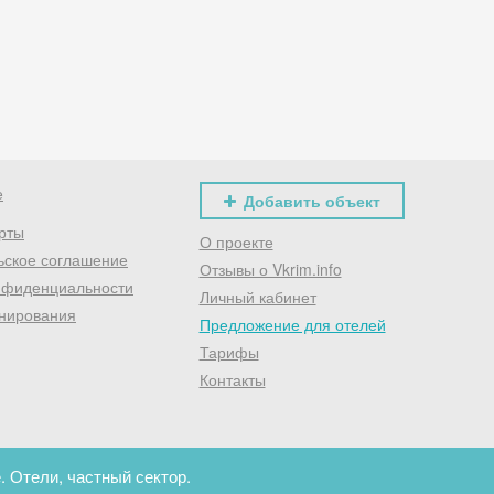
Хочешь дешевле? Оставь почту и получи промокод
первое бронирование!
Получить промокод
е
Добавить объект
рты
О проекте
ьское соглашение
Отзывы о Vkrim.info
нфиденциальности
Личный кабинет
нирования
Предложение для отелей
Тарифы
Контакты
. Отели, частный сектор.