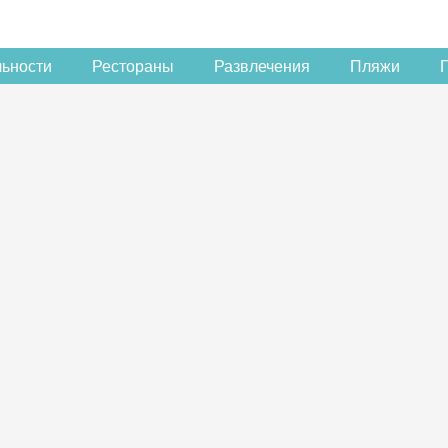
льности
Рестораны
Развлечения
Пляжи
Скидка −5%