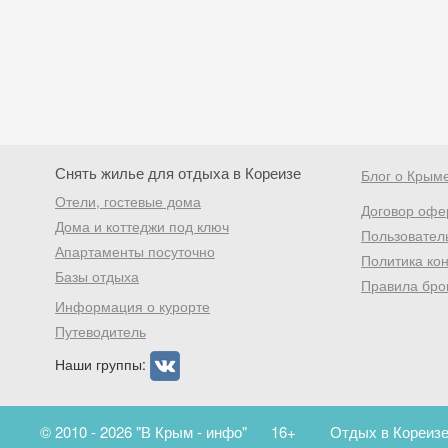
Снять жилье для отдыха в Кореизе
Блог о Крым
Отели, гостевые дома
Договор офе
Дома и коттеджи под ключ
Пользовател
Апартаменты посуточно
Политика ко
Базы отдыха
Правила бро
Информация о курорте
Путеводитель
Наши группы:
© 2010 - 2026 "В Крым - инфо"
16+
Отдых в Кореизе