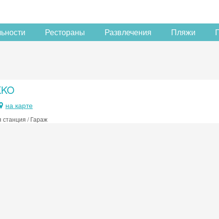
льности
Рестораны
Развлечения
Пляжи
KKO
на карте
 станция / Гараж
Скидка −5%