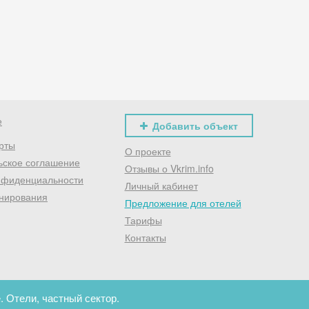
Хочешь дешевле? Оставь почту и получи промокод
первое бронирование!
Получить промокод
е
Добавить объект
рты
О проекте
ьское соглашение
Отзывы о Vkrim.info
нфиденциальности
Личный кабинет
нирования
Предложение для отелей
Тарифы
Контакты
. Отели, частный сектор.