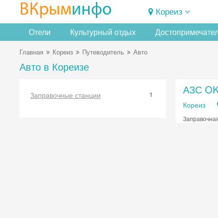
ВКрым
инфо
Кореиз
Отели
Культурный отдых
Достопримечате
Главная
Кореиз
Путеводитель
Авто
Авто в Кореизе
АЗС O
Заправочные станции
1
Кореиз
Заправочная