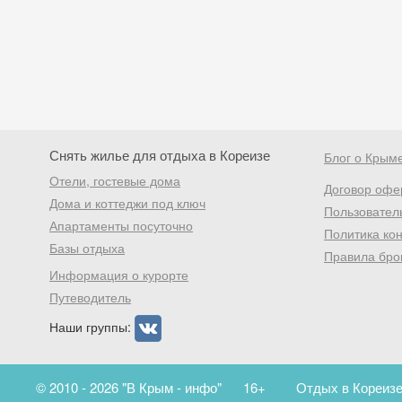
Снять жилье для отдыха в Кореизе
Блог о Крым
Отели, гостевые дома
Договор офе
Дома и коттеджи под ключ
Пользовател
Апартаменты посуточно
Политика ко
Базы отдыха
Правила бро
Информация о курорте
Путеводитель
Наши группы:
© 2010 - 2026 "В Крым - инфо"
16+
Отдых в Кореизе