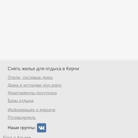
Снять жилье для отдыха в Керчи
Отели, гостевые дома
Дома и коттеджи под ключ
Апартаменты посуточно
Базы отдыха
Скидка −5%
Информация о курорте
Хочешь дешевле? Оставь почту и получи
Путеводитель
промокод на первое бронирование!
Наши группы:
Блог о Крыме