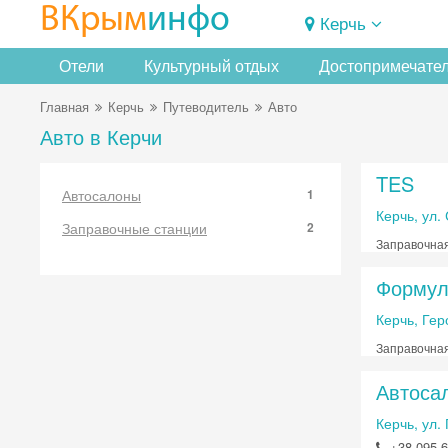
ВКрым
инфо
Керчь
Отели
Культурный отдых
Достопримечате
Главная
Керчь
Путеводитель
Авто
Авто в Керчи
TES
Автосалоны
1
Керчь, ул.
Заправочные станции
2
Заправочная
Формул
Керчь, Гер
Заправочная
Автоса
Керчь, ул.
+38 095 