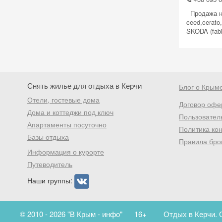
Продажа нов
ceed,cerato
SKODA (fabi
Снять жилье для отдыха в Керчи
Блог о Крым
Отели, гостевые дома
Договор офе
Дома и коттеджи под ключ
Пользовател
Апартаменты посуточно
Политика ко
Базы отдыха
Правила бро
Информация о курорте
Путеводитель
Наши группы:
© 2010 - 2026 "В Крым - инфо"
16+
Отдых в Керчи. 