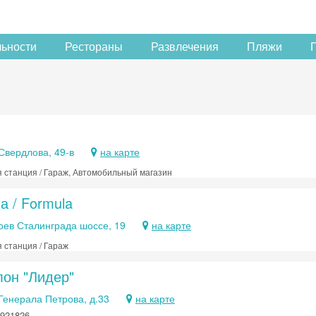
льности
Рестораны
Развлечения
Пляжи
 Свердлова, 49-в
на карте
 станция / Гараж, Автомобильный магазин
а / Formula
оев Сталинграда шоссе, 19
на карте
 станция / Гараж
лон "Лидер"
 Генерала Петрова, д.33
на карте
Скидка −5%
6921826