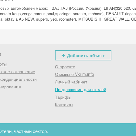
Хочешь дешевле? Оставь почту и получи промокод
ых автомобилей марок: ВАЗ,ГАЗ (Россия, Украина), LIFAN(320,520, 620),
первое бронирование!
,cerato koup,venga,carens,soul,sportage, sorento, mohave), RENAULT (logan, 
a, oktavia A5 NEW, superb, yeti, roomster), MITSUBISHI, GREAT WALL, 
Получить промокод
е
Добавить объект
рты
О проекте
ьское соглашение
Отзывы о Vkrim.info
нфиденциальности
Личный кабинет
нирования
Предложение для отелей
Тарифы
Контакты
Отели, частный сектор.