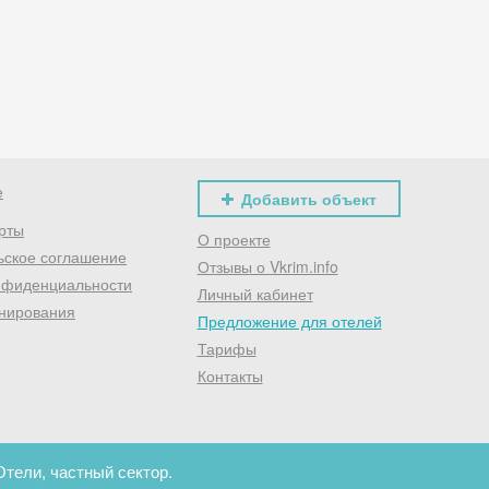
Хочешь дешевле? Оставь почту и получи промокод
первое бронирование!
Получить промокод
е
Добавить объект
рты
О проекте
ьское соглашение
Отзывы о Vkrim.info
нфиденциальности
Личный кабинет
нирования
Предложение для отелей
Тарифы
Контакты
Отели, частный сектор.