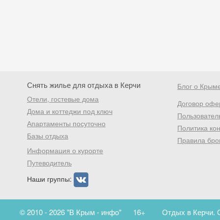
Снять жилье для отдыха в Керчи
Блог о Крым
Отели, гостевые дома
Договор офе
Дома и коттеджи под ключ
Пользовател
Апартаменты посуточно
Политика ко
Базы отдыха
Правила бро
Информация о курорте
Путеводитель
Наши группы:
© 2010 - 2026 "В Крым - инфо"
16+
Отдых в Керчи. 