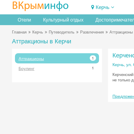
ВКрым
инфо
Керчь
Отели
Культурный отдых
Достопримечате
Главная
Керчь
Путеводитель
Развлечения
Аттракционы
Аттракционы в Керчи
Керчен
Аттракционы
1
Керчь, ул.
Боулинг
1
Керченский
не только д
Предложен