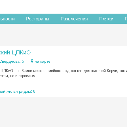
льности
Рестораны
Развлечения
Пляжи
ский ЦПКиО
 Свердлова, 5
на карте
 ЦПКиО - любимое место семейного отдыха как для жителей Керчи, так и
етям, но и взрослым.
ий жилья рядом: 8
Скидка −5%