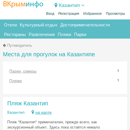
ВКрым
инфо
Казантип
Вход
Регистрация
Избранное
Просмотры
Отели
Культурный отдых
Достопримечательности
Рестораны
Развлечения
Пляжи
Парки
Путеводитель
Места для прогулок на Казантипе
Парки, скверы
1
Пляжи
1
Пляж Казантип
Казантип
на карте
Пляж "Казантип" примечателен, прежде всего, как
экскурсионный объект. Здесь пока остаётся немало