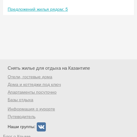
Предложений жилья рядом: 5
Снять жилье для отдыха на Казантипе
Отели, гостевые дома
Дома и коттеджи под ключ
Апартаменты посуточно
Базы отдыха
Скидка −5%
Информация о курорте
Хочешь дешевле? Оставь почту и получи
Путеводитель
промокод на первое бронирование!
Наши группы:
Блог о Крыме