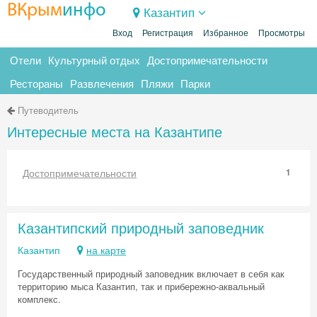
ВКрым
инфо
Казантип
Вход
Регистрация
Избранное
Просмотры
Отели
Культурный отдых
Достопримечательности
Рестораны
Развлечения
Пляжи
Парки
Путеводитель
Интересные места на Казантипе
Достопримечательности
1
Казантипский природный заповедник
Казантип
на карте
Государственный природный заповедник включает в себя как
территорию мыса Казантип, так и прибережно-аквальный
комплекс.