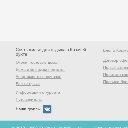
Снять жилье для отдыха в Казачей
Блог о Крым
бухте
Договор офе
Отели, гостевые дома
Пользовател
Дома и коттеджи под ключ
Политика ко
Апартаменты посуточно
Правила бро
Базы отдыха
Информация о курорте
Путеводитель
Наши группы:
© 2010 - 2026 "В Крым - инфо"
16+
Отдых в Казачей