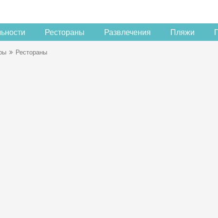
льности
Рестораны
Развлечения
Пляжи
ры
Рестораны
Скидка −5%