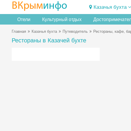
ВКрым
инфо
Казачья бухта
Отели
Культурный отдых
Достопримечате
Главная
Казачья бухта
Путеводитель
Рестораны, кафе, ба
Рестораны в Казачей бухте