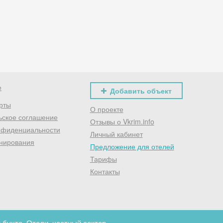
Хочешь дешевле? Оставь почту и получи промокод
первое бронирование!
Получить промокод
е
Добавить объект
рты
О проекте
ьское соглашение
Отзывы о Vkrim.info
нфиденциальности
Личный кабинет
нирования
Предложение для отелей
Тарифы
Контакты
 бухте. Отели, частный сектор.