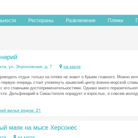
льности
Рестораны
Развлечения
Пляжи
нарий
хта, ул. Эпроновская, д. 7
на карте
роводить отдых только на пляже не знают о Крыме главного. Можно инте
В-первую очередь стоит упомянуть крымский центр военно-морской слав
 с его главными достопримечательностями. Однако много поразительно
ухте. Дельфинарий в Севастополе порадует и взрослых, и совсем молод
ий жилья рядом: 21
ый маяк на мысе Херсонес
хта
на карте