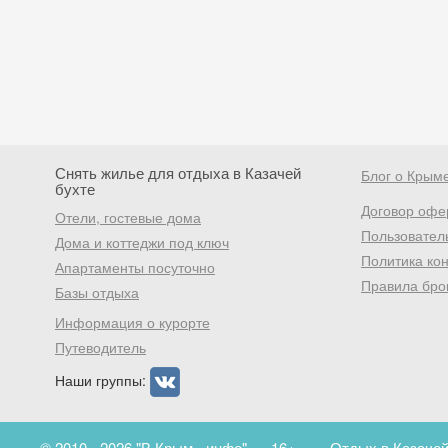
Снять жилье для отдыха в Казачей
Блог о Крым
бухте
Договор офе
Отели, гостевые дома
Пользовател
Дома и коттеджи под ключ
Политика ко
Апартаменты посуточно
Правила бро
Базы отдыха
Информация о курорте
Путеводитель
Наши группы:
© 2010 - 2026 "В Крым - инфо"
16+
Отдых в Казачей