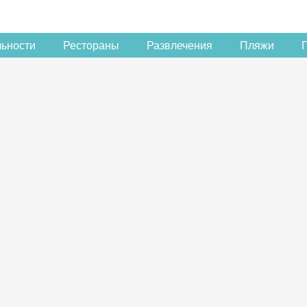
льности
Рестораны
Развлечения
Пляжи
Скидка −5%