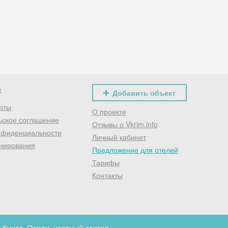
Хочешь дешевле? Оставь почту и получи промокод
первое бронирование!
Получить промокод
е
Добавить объект
рты
О проекте
ьское соглашение
Отзывы о Vkrim.info
нфиденциальности
Личный кабинет
нирования
Предложение для отелей
Тарифы
Контакты
 бухте. Отели, частный сектор.