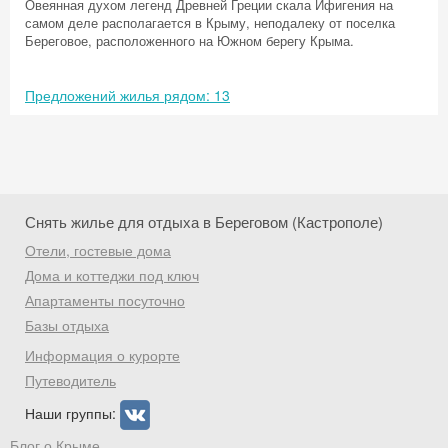
Овеянная духом легенд Древней Греции скала Ифигения на
самом деле располагается в Крыму, неподалеку от поселка
Береговое, расположенного на Южном берегу Крыма.
Предложений жилья рядом: 13
Снять жилье для отдыха в Береговом (Кастрополе)
Отели, гостевые дома
Дома и коттеджи под ключ
Апартаменты посуточно
Базы отдыха
Скидка −5%
Информация о курорте
Хочешь дешевле? Оставь почту и получи
Путеводитель
промокод на первое бронирование!
Наши группы:
Блог о Крыме