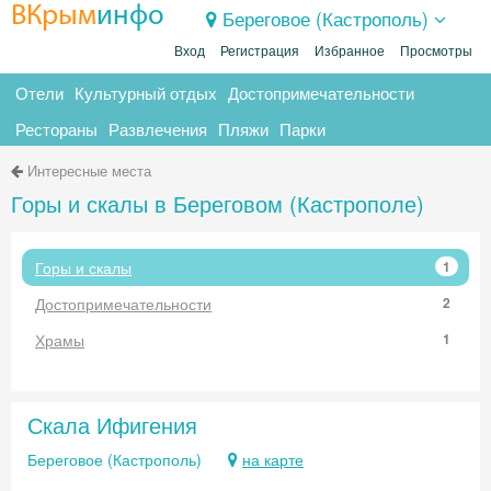
ВКрым
инфо
Береговое (Кастрополь)
Вход
Регистрация
Избранное
Просмотры
Отели
Культурный отдых
Достопримечательности
Рестораны
Развлечения
Пляжи
Парки
Интересные места
Горы и скалы в Береговом (Кастрополе)
Горы и скалы
1
Достопримечательности
2
Храмы
1
Скала Ифигения
Береговое (Кастрополь)
на карте