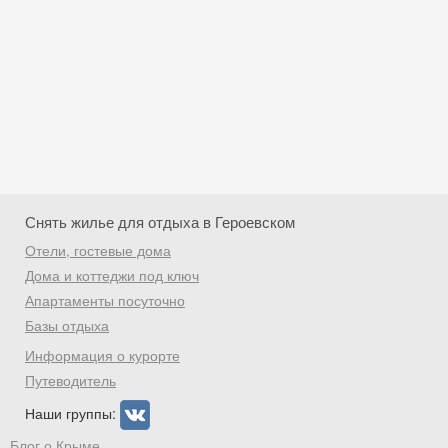
Снять жилье для отдыха в Героевском
Отели, гостевые дома
Дома и коттеджи под ключ
Апартаменты посуточно
Базы отдыха
Скидка −5%
Информация о курорте
Хочешь дешевле? Оставь почту и получи
Путеводитель
промокод на первое бронирование!
Наши группы:
Блог о Крыме