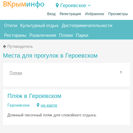
ВКрым
инфо
Героевское
Вход
Регистрация
Избранное
Просмотры
Отели
Культурный отдых
Достопримечательности
Рестораны
Развлечения
Пляжи
Парки
Путеводитель
Места для прогулок в Героевском
Пляжи
1
Пляж в Героевском
Героевское
на карте
Длинный песочный пляж для спокойного отдыха.