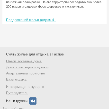
пейзажная планировки. На его территории сосредоточено более
200 видов и садовых форм деревьев и кустарников.
Предложений жилья рядом: 41
Снять жилье для отдыха в Гаспре
Отели, гостевые дома
Дома и коттеджи под ключ
Апартаменты посуточно
Базы отдыха
Скидка −5%
Информация о курорте
Хочешь дешевле? Оставь почту и получи
Путеводитель
промокод на первое бронирование!
Наши группы:
Блог о Крыме