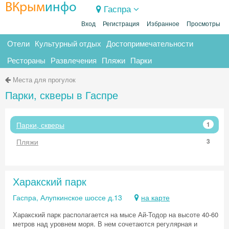
ВКрым
инфо
Гаспра
Вход
Регистрация
Избранное
Просмотры
Отели
Культурный отдых
Достопримечательности
Рестораны
Развлечения
Пляжи
Парки
Места для прогулок
Парки, скверы в Гаспре
Парки, скверы
1
Пляжи
3
Харакский парк
Гаспра, Алупкинское шоссе д.13
на карте
Харакский парк располагается на мысе Ай-Тодор на высоте 40-60
метров над уровнем моря. В нем сочетаются регулярная и