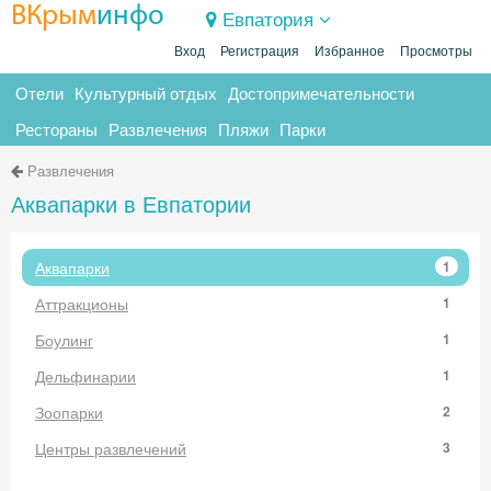
ВКрым
инфо
Евпатория
Вход
Регистрация
Избранное
Просмотры
Отели
Культурный отдых
Достопримечательности
Рестораны
Развлечения
Пляжи
Парки
Развлечения
Аквапарки в Евпатории
Аквапарки
1
Аттракционы
1
Боулинг
1
Дельфинарии
1
Зоопарки
2
Центры развлечений
3