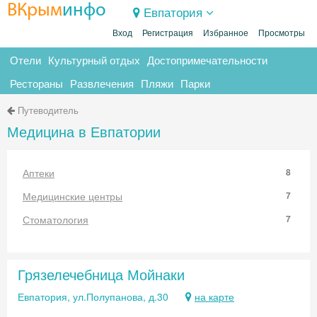
ВКрым
инфо
Евпатория
Вход
Регистрация
Избранное
Просмотры
Отели
Культурный отдых
Достопримечательности
Рестораны
Развлечения
Пляжи
Парки
Путеводитель
Медицина в Евпатории
Аптеки
8
Медицинские центры
7
Стоматология
7
Грязелечебница Мойнаки
Евпатория, ул.Полупанова, д.30
на карте