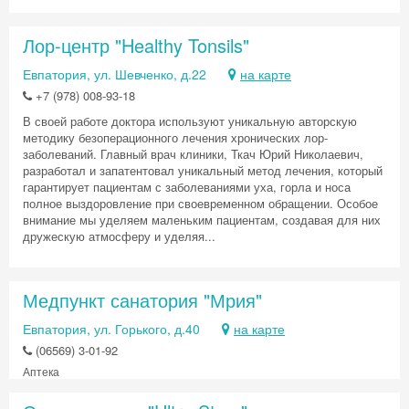
Хочешь дешевле? Оставь почту и получи
Лор-центр "Healthy Tonsils"
промокод на первое бронирование!
Евпатория, ул. Шевченко, д.22
на карте
+7 (978) 008-93-18
В своей работе доктора используют уникальную авторскую
Получить промокод
методику безоперационного лечения хронических лор-
заболеваний. Главный врач клиники, Ткач Юрий Николаевич,
разработал и запатентовал уникальный метод лечения, который
гарантирует пациентам с заболеваниями уха, горла и носа
полное выздоровление при своевременном обращении. Особое
внимание мы уделяем маленьким пациентам, создавая для них
дружескую атмосферу и уделяя...
Медпункт санатория "Мрия"
Евпатория, ул. Горького, д.40
на карте
(06569) 3-01-92
Аптека