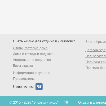
Снять жилье для отдыха в Даниловке
Блог о Крым
Отели, гостевые дома
Договор офе
Дома и коттеджи под ключ
Пользовател
Апартаменты посуточно
Политика ко
Базы отдыха
Правила бро
Информация о курорте
Путеводитель
Наши группы:
© 2010 - 2026 "В Крым - инфо"
16+
Отдых в Данилов