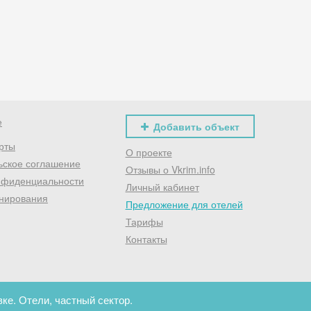
Хочешь дешевле? Оставь почту и получи промокод
первое бронирование!
Получить промокод
е
Добавить объект
рты
О проекте
ьское соглашение
Отзывы о Vkrim.info
нфиденциальности
Личный кабинет
нирования
Предложение для отелей
Тарифы
Контакты
ке. Отели, частный сектор.