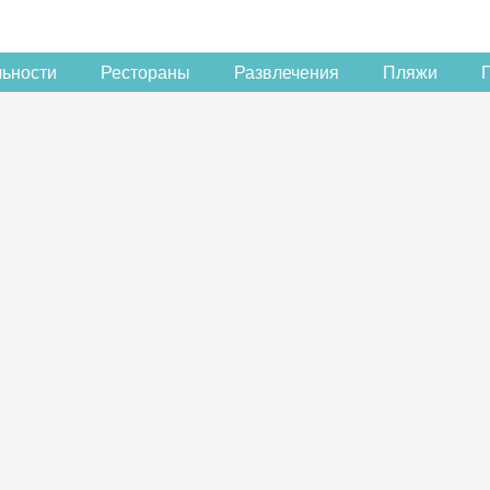
льности
Рестораны
Развлечения
Пляжи
Скидка −5%