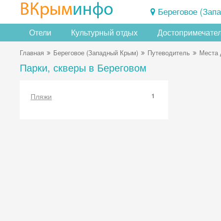
ВКрым
инфо
Береговое (Зап
Отели
Культурный отдых
Достопримечате
Главная
Береговое (Западный Крым)
Путеводитель
Места 
Парки, скверы в Береговом
Пляжи
1