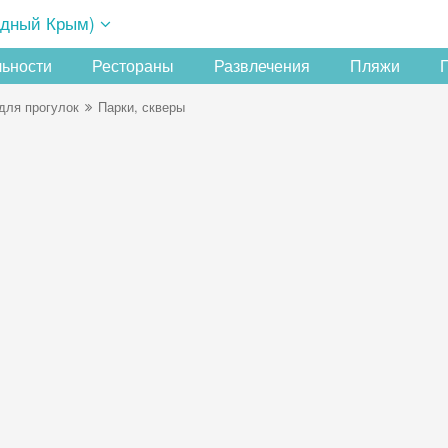
адный Крым)
льности
Рестораны
Развлечения
Пляжи
для прогулок
Парки, скверы
Скидка −5%