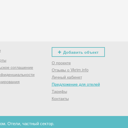
Хочешь дешевле? Оставь почту и получи промокод
первое бронирование!
Получить промокод
е
Добавить объект
рты
О проекте
ьское соглашение
Отзывы о Vkrim.info
нфиденциальности
Личный кабинет
нирования
Предложение для отелей
Тарифы
Контакты
ом. Отели, частный сектор.