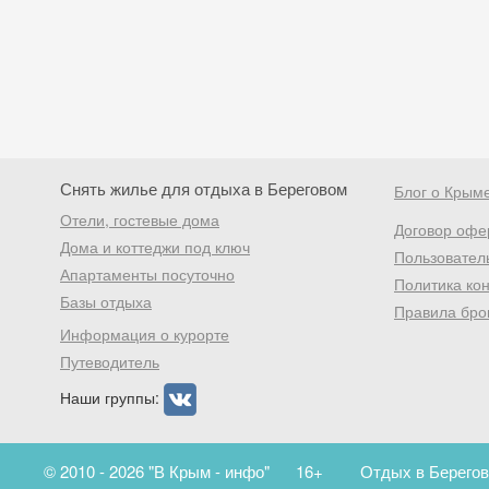
Снять жилье для отдыха в Береговом
Блог о Крым
Отели, гостевые дома
Договор офе
Дома и коттеджи под ключ
Пользовател
Апартаменты посуточно
Политика ко
Базы отдыха
Правила бро
Информация о курорте
Путеводитель
Наши группы:
© 2010 - 2026 "В Крым - инфо"
16+
Отдых в Берегов