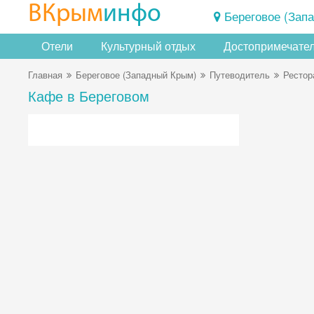
ВКрым
инфо
Береговое (Зап
Отели
Культурный отдых
Достопримечате
Главная
Береговое (Западный Крым)
Путеводитель
Рестор
Кафе в Береговом