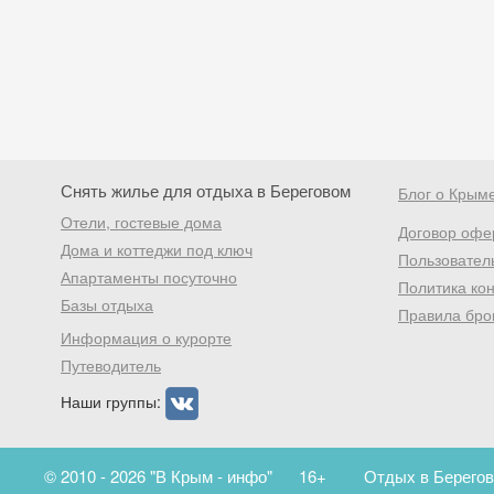
Снять жилье для отдыха в Береговом
Блог о Крым
Отели, гостевые дома
Договор офе
Дома и коттеджи под ключ
Пользовател
Апартаменты посуточно
Политика ко
Базы отдыха
Правила бро
Информация о курорте
Путеводитель
Наши группы:
© 2010 - 2026 "В Крым - инфо"
16+
Отдых в Берегов