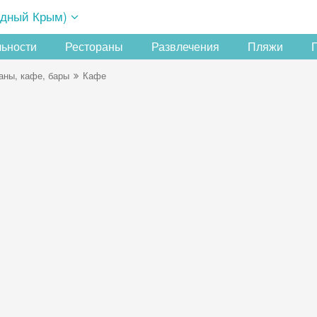
адный Крым)
льности
Рестораны
Развлечения
Пляжи
аны, кафе, бары
Кафе
Скидка −5%