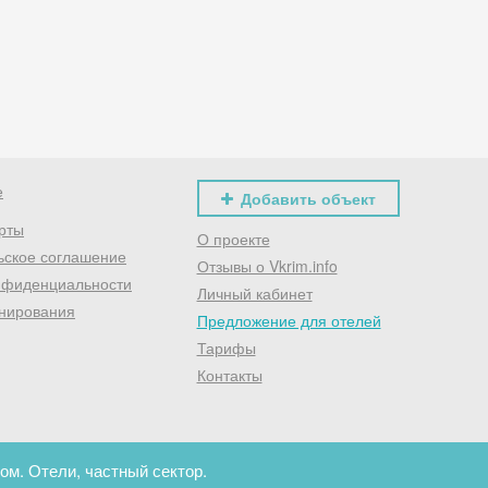
Хочешь дешевле? Оставь почту и получи промокод
первое бронирование!
Получить промокод
е
Добавить объект
рты
О проекте
ьское соглашение
Отзывы о Vkrim.info
нфиденциальности
Личный кабинет
нирования
Предложение для отелей
Тарифы
Контакты
ом. Отели, частный сектор.