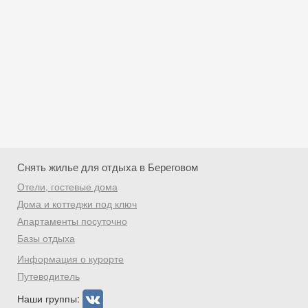
Снять жилье для отдыха в Береговом
Отели, гостевые дома
Дома и коттеджи под ключ
Апартаменты посуточно
Базы отдыха
Скидка −5%
Информация о курорте
Хочешь дешевле? Оставь почту и получи
Путеводитель
промокод на первое бронирование!
Наши группы: