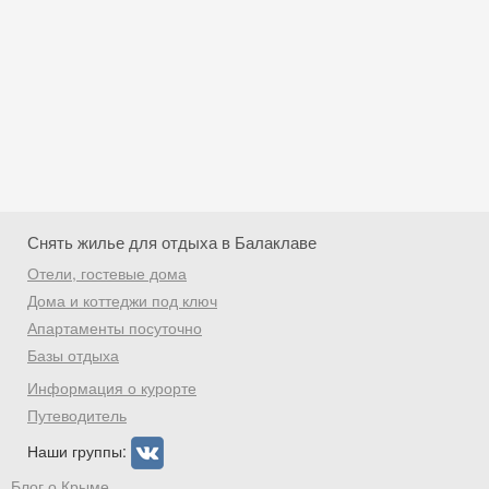
Снять жилье для отдыха в Балаклаве
Отели, гостевые дома
Дома и коттеджи под ключ
Апартаменты посуточно
Базы отдыха
Скидка −5%
Информация о курорте
Хочешь дешевле? Оставь почту и получи
Путеводитель
промокод на первое бронирование!
Наши группы:
Блог о Крыме