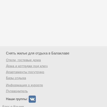
Снять жилье для отдыха в Балаклаве
Отели, гостевые дома
Дома и коттеджи под ключ
Апартаменты посуточно
Базы отдыха
Скидка −5%
Информация о курорте
Хочешь дешевле? Оставь почту и получи
Путеводитель
промокод на первое бронирование!
Наши группы:
Блог о Крыме