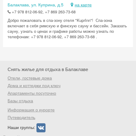
Балаклава, ул. Куприна, д.5
на карте
+7 978 812-06-92, +7 869 263-73-68
Добро пожаловать в спа-зону отеля "KuprInn"! Спа-зона
включает в себя римскую и финскую сауну и бассейн. Заказать
сауну, узнать о ценах и графике работы можно узнать по
Скидка −5%
телефонам: +7 978 812-06-92, +7 869 263-73-68 .
Хочешь дешевле? Оставь почту и получи
промокод на первое бронирование!
Снять жилье для отдыха в Балаклаве
Отели, гостевые дома
Получить промокод
Дома и коттеджи под ключ
Апартаменты посуточно
Базы отдыха
Информация о курорте
Путеводитель
Наши группы: