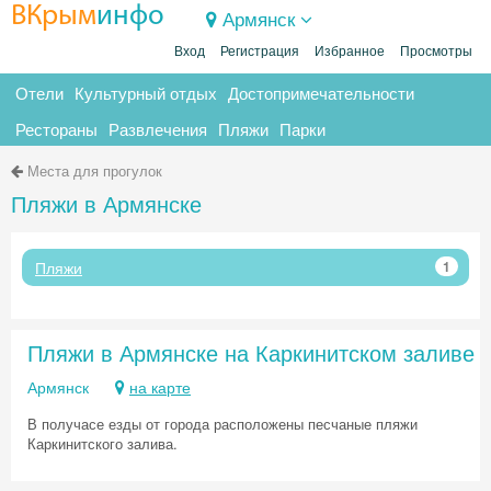
ВКрым
инфо
Армянск
Вход
Регистрация
Избранное
Просмотры
Отели
Культурный отдых
Достопримечательности
Рестораны
Развлечения
Пляжи
Парки
Места для прогулок
Пляжи в Армянске
Пляжи
1
Пляжи в Армянске на Каркинитском заливе
Армянск
на карте
В получасе езды от города расположены песчаные пляжи
Каркинитского залива.