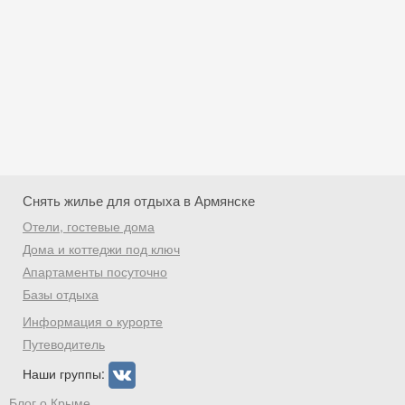
Снять жилье для отдыха в Армянске
Отели, гостевые дома
Дома и коттеджи под ключ
Апартаменты посуточно
Базы отдыха
Скидка −5%
Информация о курорте
Хочешь дешевле? Оставь почту и получи
Путеводитель
промокод на первое бронирование!
Наши группы:
Блог о Крыме