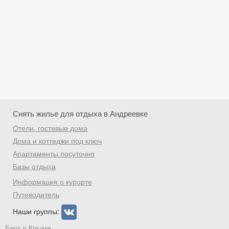
Снять жилье для отдыха в Андреевке
Отели, гостевые дома
Дома и коттеджи под ключ
Апартаменты посуточно
Базы отдыха
Скидка −5%
Информация о курорте
Хочешь дешевле? Оставь почту и получи
Путеводитель
промокод на первое бронирование!
Наши группы:
Блог о Крыме