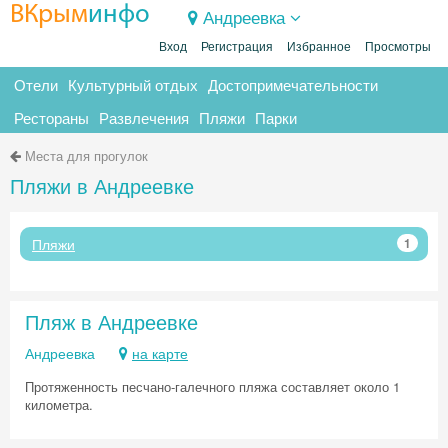
ВКрым
инфо
Андреевка
Вход
Регистрация
Избранное
Просмотры
Отели
Культурный отдых
Достопримечательности
Рестораны
Развлечения
Пляжи
Парки
Места для прогулок
Пляжи в Андреевке
Пляжи
1
Пляж в Андреевке
Андреевка
на карте
Протяженность песчано-галечного пляжа составляет около 1
километра.