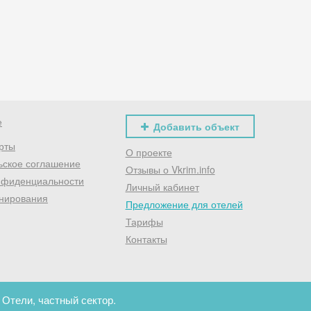
Хочешь дешевле? Оставь почту и получи промокод
первое бронирование!
Получить промокод
е
Добавить объект
рты
О проекте
ьское соглашение
Отзывы о Vkrim.info
нфиденциальности
Личный кабинет
нирования
Предложение для отелей
Тарифы
Контакты
 Отели, частный сектор.