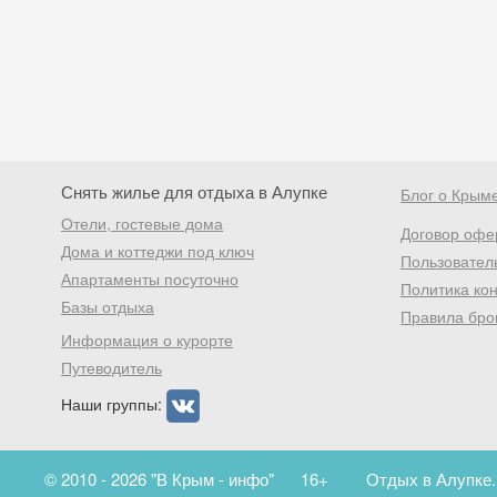
Снять жилье для отдыха в Алупке
Блог о Крым
Отели, гостевые дома
Договор офе
Дома и коттеджи под ключ
Пользовател
Апартаменты посуточно
Политика ко
Базы отдыха
Правила бро
Информация о курорте
Путеводитель
Наши группы:
© 2010 - 2026 "В Крым - инфо"
16+
Отдых в Алупке.