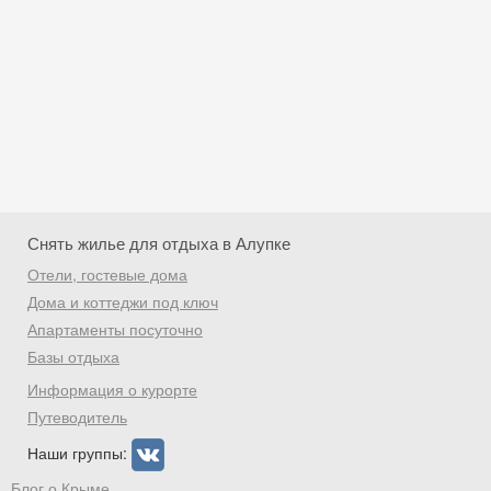
Снять жилье для отдыха в Алупке
Отели, гостевые дома
Дома и коттеджи под ключ
Апартаменты посуточно
Базы отдыха
Скидка −5%
Информация о курорте
Хочешь дешевле? Оставь почту и получи
Путеводитель
промокод на первое бронирование!
Наши группы:
Блог о Крыме