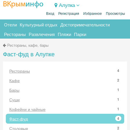
ВКрым
инфо
Алупка
Вход
Регистрация
Избранное
Просмотры
Отели
Культурный отдых
Достопримечательности
Рестораны
Развлечения
Пляжи
Парки
Рестораны, кафе, бары
Фаст-фуд в Алупке
Рестораны
4
Кафе
2
Бары
1
Суши
1
Кофейни и чайные
1
Фаст-фуд
4
Столовые
2