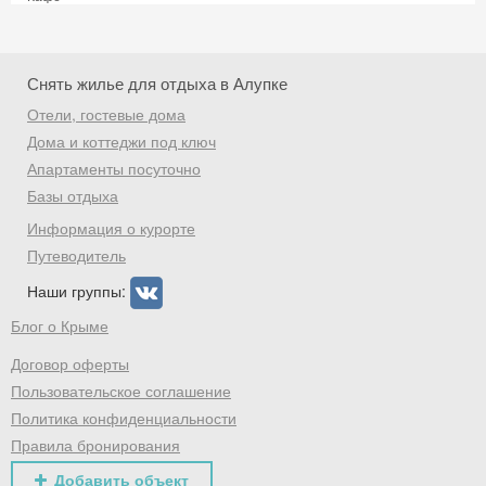
Скидка −5%
Снять жилье для отдыха в Алупке
Хочешь дешевле? Оставь почту и получи
промокод на первое бронирование!
Отели, гостевые дома
Дома и коттеджи под ключ
Апартаменты посуточно
Базы отдыха
Получить промокод
Информация о курорте
Путеводитель
Наши группы:
Блог о Крыме
Договор оферты
Пользовательское соглашение
Политика конфиденциальности
Правила бронирования
Добавить объект