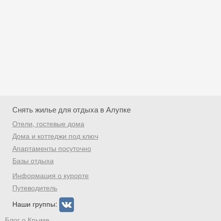
Снять жилье для отдыха в Алупке
Отели, гостевые дома
Дома и коттеджи под ключ
Апартаменты посуточно
Базы отдыха
Скидка −5%
Информация о курорте
Хочешь дешевле? Оставь почту и получи
Путеводитель
промокод на первое бронирование!
Наши группы:
Блог о Крыме