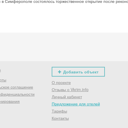
я в Симферополе состоялось торжественное открытие после рекон
Хочешь дешевле? Оставь почту и получи промокод
первое бронирование!
Получить промокод
е
Добавить объект
рты
О проекте
ьское соглашение
Отзывы о Vkrim.info
нфиденциальности
Личный кабинет
нирования
Предложение для отелей
Тарифы
Контакты