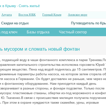
.
х в Крыму
Снять жильё
Алушта
Восток ЮБК
Горный Крым
Азовское море
Скидки на отдых
Путеводитель по Кр
 под ключ
Базы отдыха
Частный сектор
ь мусором и сломать новый фонтан
, подающий воду в чаши фонтанного комплекса в парке Тренева.
правления капитального строительства исполкома горсовета Юрий 
зующее вещество. Пена над водой поднялась до 15 сантиметров. П
 режимные параметры работы насоса, на котором затем сгорела о
ля насоса в Германии. Он будет доставлен не раньше, чем через н
 и к фонтанному оборудованию. Нам приходится каждый день
зворачивает в разные стороны, и фонари подсветки. Только после
усора: пластиковые стаканы, обертки из-под мороженого и конфет
л Ю. Ткаченко.В связи с происшествие милиция получила поручени
. При этом в охране нуждаются также скамейки, урны, игровые
Скидка −5%