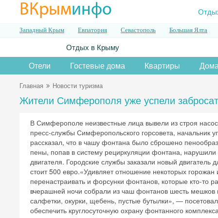
ВКрым
инфо
Отды
Западный Крым
Евпатория
Севастополь
Большая Ялта
Отдых в Крыму
Отели
Гостевые дома
Квартиры
Дома
Главная
Новости туризма
Жители Симферополя уже успели забросат
В Симферополе неизвестные лица вывели из строя насос
пресс-службы Симферопольского горсовета, начальник у
рассказал, что в чашу фонтана было сброшено пенообра
пены, попав в систему рециркуляции фонтана, нарушили
двигателя. Городские службы заказали новый двигатель д
стоит 500 евро.«Удивляет отношение некоторых горожан
перенастраивать и форсунки фонтанов, которые кто-то ра
вчерашней ночи собрали из чаш фонтанов шесть мешков м
салфетки, окурки, щебень, пустые бутылки», — посетова
обеспечить круглосуточную охрану фонтанного комплекса