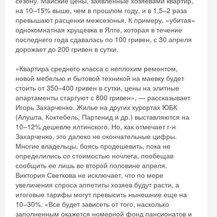
Хочешь дешевле? Оставь почту и получи
сезону. Майские цены, заявленные хозяевами квартир,
на 10–15% выше, чем в прошлом году, и в 1,5–2 раза
промокод на первое бронирование!
превышают расценки межсезонья. К примеру, «убитая»
однокомнатная хрущевка в Ялте, которая в течение
последнего года сдавалась по 100 гривен, с 30 апреля
дорожает до 200 гривен в сутки.
Получить промокод
«Квартира среднего класса с неплохим ремонтом,
новой мебелью и бытовой техникой на маевку будет
стоить от 350–400 гривен в сутки, цены на элитные
апартаменты стартуют с 800 гривен», — рассказывает
Игорь Захарченко. Жилье на других курортах ЮБК
(Алушта, Коктебель, Партенид и др.) выставляются на
10–12% дешевле ялтинского. Но, как отмечает г-н
Захарченко, это далеко не окончательные цифры.
Многие владельцы, боясь продешевить, пока не
определились со стоимостью ночлега, пообещав
сообщить ее лишь во второй половине апреля.
Виктория Светкова не исключает, что по мере
увеличения спроса аппетиты хозяев будут расти, а
итоговые тарифы могут превысить нынешние еще на
10–30%. «Все будет зависеть от того, насколько
заполненным окажется номерной фонд пансионатов и