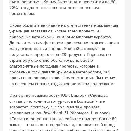
съемное жилье в Крыму было занято приезжими на 60–
70%, что для межсезонья считается неплохим
показателем.
Снова обратить внимание на отечественные здравницы
украинцев заставляют, кроме всего прочего, и
природные катаклизмы на многих мировых курортах.
Дополнительным фактором привлечения отдыхающих в
мае должна стать и погода. Уже сейчас воздух на
полуострове прогрелся до 20 градусов. Впрочем, по
странному стечению обстоятельств, самые
благоприятные погодные прогнозы, которые в
последние годы давали крымские метеорологи, как
правило, не оправдывались: вместо того чтобы греться
на весеннем солнце, отдыхающие мокли под дождем.
Эксперт по недвижимости ЮБК Виктория Светкова
считает, что количество туристов в Большой Ялте
возрастет, поскольку с 7 по 9 мая там пройдет
чемпионат мира Powerboat P1 (Формула-1 на воде).
«Только иностранцев на это событие приедет более 50
тыс.», — поясняет она, добавляя, что номерной фонд
пансионатов, стоящих на первой линии возле городской