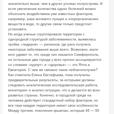
значительно выше, чем в других уголках полуострова. И
если увеличение количества одних болезней можно
объяснить воздействием уже известных факторов,
например, рака мочевого пузыря и хлорорганических
веществ в воде, то другие связи только предстоит
установить.
Но когда ученые сгруппировали территории с
однородной структурой заболеваемости, выявилась
тройка «лидеров» — регионов, где риск получить
некоторые заболевания выше всего. Возможно, мало
кого удивит то, что среди них оказался Симферополь,
но остальные два города у всех прочно ассоциируются
со словами «курорт» и «здоровье» — это Ялта и
Евпатория. С чем же связано такое неблагополучие?
Как отметила Елена Евстафьева, пока получены
Скидка −5%
предварительные результаты, за которыми должны
следовать аналитическая исследовательская работа,
Хочешь дешевле? Оставь почту и получи
мониторинг и анализ ситуации, что и делается во всех
промокод на первое бронирование!
развитых странах. Конечно, в городской среде на
человека действует стандартный набор факторов, но
все-таки каждая территория имеет свои особенности.
Между прочим, поколения крымчан, которым 45 — 50