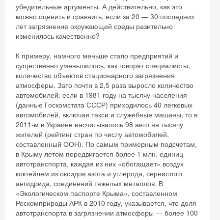
убедительные аргументы. А действительно, как это
можно оценить и сравнить, если за 20 — 30 последних
лет загрязнение окружающей среды разительно
изменилось качественно?
К примеру, намного меньше стало предприятий и
существенно уменьшилось, как говорят специалисты,
количество объектов стационарного загрязнения
атмосферы. Зато почти в 2,5 раза выросло количество
автомобилей: если в 1981 году на тысячу населения
(данные Госкомстата СССР) приходилось 40 легковых
автомобилей, включая такси и служебные машины, то в
2011-м в Украине насчитывалось 98 авто на тысячу
жителей (рейтинг стран по числу автомобилей,
составленный ООН). По самым примерным подсчетам,
в Крыму летом передвигается более 1 млн. единиц
автотранспорта, каждая из них «обогащает» воздух
коктейлем из оксидов азота и углерода, сернистого
ангидрида, соединений тяжелых металлов. В
«Экологическом паспорте Крыма», составленном
Рескомприроды АРК в 2010 году, указывается, что доля
автотранспорта в загрязнении атмосферы — более 100