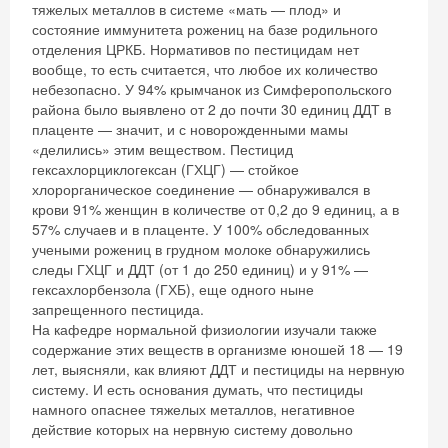
тяжелых металлов в системе «мать — плод» и
состояние иммунитета рожениц на базе родильного
отделения ЦРКБ. Нормативов по пестицидам нет
вообще, то есть считается, что любое их количество
небезопасно. У 94% крымчанок из Симферопольского
района было выявлено от 2 до почти 30 единиц ДДТ в
плаценте — значит, и с новорожденными мамы
«делились» этим веществом. Пестицид
гексахлорциклогексан (ГХЦГ) — стойкое
хлорорганическое соединение — обнаруживался в
крови 91% женщин в количестве от 0,2 до 9 единиц, а в
57% случаев и в плаценте. У 100% обследованных
учеными рожениц в грудном молоке обнаружились
следы ГХЦГ и ДДТ (от 1 до 250 единиц) и у 91% —
гексахлорбензола (ГХБ), еще одного ныне
запрещенного пестицида.
На кафедре нормальной физиологии изучали также
содержание этих веществ в организме юношей 18 — 19
лет, выясняли, как влияют ДДТ и пестициды на нервную
систему. И есть основания думать, что пестициды
намного опаснее тяжелых металлов, негативное
действие которых на нервную систему довольно