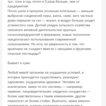
тыс. тонн в год, почти в 3 раза больше, чем от
предприятий.
Почти ушли в прошлое угольные котельные — меньше
выбросов соединений серы, азота, сажи, зато частные
дома перешли на газ — значит, в воздух больше уходит
углекислого газа. Долгий упадок сельского хозяйства
сменился активной деятельностью крупных
сельхозпредприятий и фермеров, новые технологии
предполагают использование современной
сельхозхимии. Но есть ли уверенность в том, что
крымчане не съедают вместе с овощами и фруктами
опасные пестициды?
Бывает и хуже
Любой живой организм на ухудшение условий, в
которых приходится существовать, реагирует
одинаково: ухудшением здоровья. Человек не
исключение, какие-то его системы — например,
нервная, пищеварительная, сердечно-сосудистая —
более чувствительны к таким изменениям, другие
переносят их более стойко. Выяснить, какие именно
загрязнители, в каком сочетании и количестве в