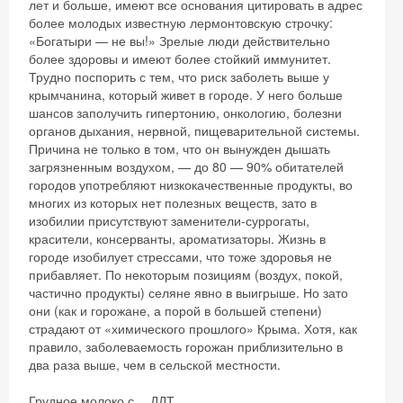
лет и больше, имеют все основания цитировать в адрес
Получить промокод
более молодых известную лермонтовскую строчку:
«Богатыри — не вы!» Зрелые люди действительно
более здоровы и имеют более стойкий иммунитет.
Трудно поспорить с тем, что риск заболеть выше у
крымчанина, который живет в городе. У него больше
шансов заполучить гипертонию, онкологию, болезни
органов дыхания, нервной, пищеварительной системы.
Причина не только в том, что он вынужден дышать
загрязненным воздухом, — до 80 — 90% обитателей
городов употребляют низкокачественные продукты, во
многих из которых нет полезных веществ, зато в
изобилии присутствуют заменители-суррогаты,
красители, консерванты, ароматизаторы. Жизнь в
городе изобилует стрессами, что тоже здоровья не
прибавляет. По некоторым позициям (воздух, покой,
частично продукты) селяне явно в выигрыше. Но зато
они (как и горожане, а порой в большей степени)
страдают от «химического прошлого» Крыма. Хотя, как
правило, заболеваемость горожан приблизительно в
два раза выше, чем в сельской местности.
Грудное молоко с… ДДТ