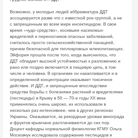
Возможно, у молодых людей аббревиатура ДДТ
ассоциируится разве что с известной рок-группой, а не
с запрещенным во всем мире инсектицидом. В свое
время «чудо-средство», косившее насекомых-
вредителей и переносчиков опасных заболеваний,
считалось просто сельскохозяйственной панацеей,
причем безопасной для теплокровных млекопитающих.
Эйфория прошла после того, когда выяснилось, что
ДДТ обладает высокой устойчивостью к разложению и
рано или поздно включается в пищевую цепь, в том
числе и человека. В организме он накапливается и в
определенной концентрации оказывает токсичное
действие. И ДДТ, и запрещенные впоследствии
средства борьбы с болезнями растений и вредителями
(пестициды) в Крыму в 50 — 70-е годы ХХ века
применялись очень широко, их использовали в
несколько раз интенсивнее, чем в других регионах
Украины. Оказывается, за рекордные урожаи винограда
и фруктов крымчане расплачиваются до сих пор.
Доцент кафедры нормальной физиологии КГМУ Ольга
Московчук исследовала содержание пестицидов и