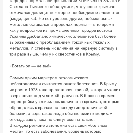
кафедры нормальной физиологии КГМУ Ольга Залата и
Светлана Тымченко обнаружили, что у юных крымчан
отмечался дефицит некоторых необходимых элементов
(меди, цинка). Но вот уровень других, небезопасных
металлов оставался в пределах нормы — в то время
как у подростков из промышленных городов востока
Украины дисбаланс химических элементов был более
выраженным с преобладанием токсичных тяжелых
металлов. И степень их влияния на нервную систему в
три раза выше, чем у их сверстников в Крыму.
«Богатыри — не вы!»
Самым ярким маркером экологического
неблагополучия считаются онкозаболевания. В Крыму
их рост с 1973 года представлен кривой, которая уходит
вверх почти под углом 45 градусов. В 5 раз со времен
перестройки увеличилось количество крымчан, которые
обращались к врачам по поводу гипертонической
болезни, а ведь такие люди обычно визит к медикам
откладывают, пока не слягут окончательно.
В каждом регионе автономии есть свои «больные
места», то есть заболевания, уровень которых