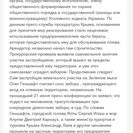
органа, государственному исполнителю, члену
Получить промокод
общественного формирования по охране
общественного порядка и государственной границы или
военнослужащему) Уголовного кодекса Украины. По
данным пресс-службы прокуратуры Крыма, основанием
для принятия мер реагирования стало нецелевое
использование предпринимателем части берега,
которая предоставлялась ему для обслуживания пляжа.
Арендатор незаконно начал там строительство.
Прокурорская проверка выявила самовольное занятие
участка застройщиком, который вышел за пределы
предоставленной ему территории, и уже этот
самозахват оградил забором. Продолжение следует
Сам застройщик земельного участка на Зеленом мысе
Олег Геншафт считает снос забора , преграждающего
вход на пляжную территорию, незаконным. На
прошедшей 21 июня пресс-конференции он заявил, что
подаст на чиновников, присутствовавших при
очередном демонтаже забора, в суд. По словам
Геншафта, городской голова Ялты Сергей Илаш и мэр
Алупки Дмитрий Карнаух, а также министр курортов и
туризма Крыма Александр Лиев и другие чиновники
проникли на частную территорию его предприятия