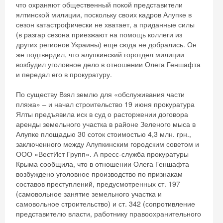
что охраняют общественный покой представители
ялтинской милиции, поскольку своих кадров Алупке в
сезон катастрофически не хватает, а приданные силы
(в разгар сезона приезжают на помощь коллеги из
других регионов Украины) еще сюда не добрались. Он
же подтвердил, что алупкинский горотдел милиции
возбудил уголовное дело в отношении Олега Геншафта
и передал его в прокуратуру.
По существу Взял землю для «обслуживания части
пляжа» – и начал строительство 19 июня прокуратура
Ялты предъявила иск в суд о расторжении договора
аренды земельного участка в районе Зеленого мыса в
Алупке площадью 30 соток стоимостью 4,3 млн. грн.,
заключенного между Алупкинским городским советом и
Скидка −5%
ООО «ВестИст Групп». А пресс-служба прокуратуры
Крыма сообщила, что в отношении Олега Геншафта
Хочешь дешевле? Оставь почту и получи
возбуждено уголовное производство по признакам
составов преступлений, предусмотренных ст. 197
промокод на первое бронирование!
(самовольное занятие земельного участка и
самовольное строительство) и ст. 342 (сопротивление
представителю власти, работнику правоохранительного