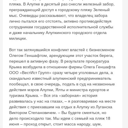
пляжа. В Алупке в десятый раз снесли железный забор,
преграждающий доступ к городскому пляжу Зеленый
мыс. Очевидцы рассказывают, что владелец забора
лично пытался его отстоять, активно противодействуя
сотрудникам государственной исполнительной службы
и даже начальнику Алупкинского городского отдела
милиции.
Вот так затянувшийся конфликт властей с бизнесменом
Олегом Геншафтом, арендующим этот участок берега,
перешел в активную фазу. В результате прокуратура
Крыма возбудила в отношении фирмы Олега Геншафта
ООО «ВестИст Групп» сразу четыре уголовных дела, а
скандально известный алупкинский предприниматель
пообещал, в свою очередь, подать в суд на незаконные
действия мэров Алупки, Ялты и министра курортов и
туризма Крыма. – Вся эта «заборная» история
развивалась у нас на глазах, – я разговариваю на месте
действия с приехавшим на отдых в Алупку из Луганска
Виктором Степановичем. – Вы будете смеяться, но
дело происходило так. Мы идем с семьей на пляж 18
июня – проход открыт, стоит масса народу, шум,