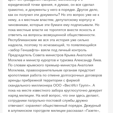
юридической точки зрения, я думаю, он все сделал
грамотно, и документы у него в порядке. Другое дело,
как он получил эти документы? Но это вопрос уже не к
нему, а к местным властям, депутатскому корпусу и
чиновникам, которые эти бумаги ему подписывали. Но
пока местные власти не торопятся внести ясность и
ответить на вопросы возмущенной общественности.
Республиканским же вся эта история уже сильно
надоела, поэтому то исчезающий, то появляющийся
«забор Геншафта» взяли под личный контроль
Председатель Совета министров Крыма Анатолий
Могилев и министр курортов и туризма Александр Лиев.
По словам крымского премьер-министра Анатолия
Могилева, правоохранительным органам предстоит
кропотливая работа по отмене долгосрочных договоров
аренды прибрежной территории с фирмой
скандального миллионера ООО «ВестИст Групп». А
пока на месте известного забора круглосуточно дежурит
наряд милиции. На мой вопрос, что они здесь делают,
сотрудники патрульно-постовой службы дружно
отвечают: охраняют общественный порядок. Дежурный
в алупкинском горотделе милиции рассказал «Газете»,