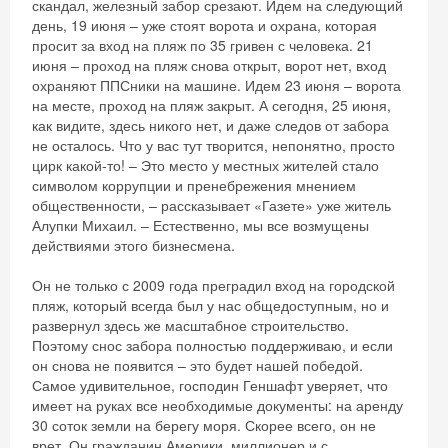
скандал, железный забор срезают. Идем на следующий
день, 19 июня – уже стоят ворота и охрана, которая
просит за вход на пляж по 35 гривен с человека. 21
июня – проход на пляж снова открыт, ворот нет, вход
охраняют ППСники на машине. Идем 23 июня – ворота
на месте, проход на пляж закрыт. А сегодня, 25 июня,
как видите, здесь никого нет, и даже следов от забора
не осталось. Что у вас тут творится, непонятно, просто
цирк какой-то! – Это место у местных жителей стало
символом коррупции и пренебрежения мнением
общественности, – рассказывает «Газете» уже житель
Алупки Михаил. – Естественно, мы все возмущены
действиями этого бизнесмена.
Он не только с 2009 года преградил вход на городской
пляж, который всегда был у нас общедоступным, но и
развернул здесь же масштабное строительство.
Поэтому снос забора полностью поддерживаю, и если
он снова не появится – это будет нашей победой.
Самое удивительное, господин Геншафт уверяет, что
имеет на руках все необходимые документы: на аренду
30 соток земли на берегу моря. Скорее всего, он не
врет. Он гражданин Америки, миллионер и с