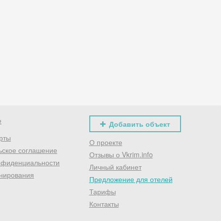
Хочешь дешевле? Оставь почту и получи промокод
первое бронирование!
Получить промокод
е
Добавить объект
рты
О проекте
ьское соглашение
Отзывы о Vkrim.info
нфиденциальности
Личный кабинет
нирования
Предложение для отелей
Тарифы
Контакты