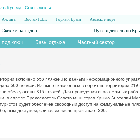
.
х в Крыму
Снять жильё
Алушта
Восток ЮБК
Горный Крым
Азовское море
Скидки на отдых
Путеводитель по Кр
 под ключ
Базы отдыха
Частный сектор
е
риторий включено 558 пляжей.По данным информационного управ
дило 500 пляжей. Из ныне включенных в перечень территорий 219
ени обследованы 315 пляжей. Для проведения спасательных работ
ым, в апреле Председатель Совета министров Крыма Анатолий Мо
и туристов будет обеспечен свободный доступ на коммунальные пля
ободным доступом, сейчас их число превышает 200.
Скидка −5%