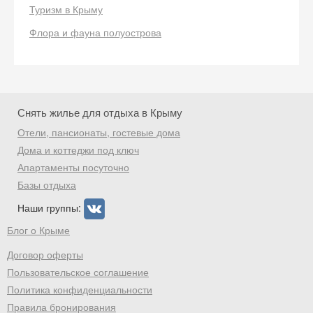
Туризм в Крыму
Флора и фауна полуострова
Скидка −5%
Хочешь дешевле? Оставь почту и получи
промокод на первое бронирование!
Снять жилье для отдыха в Крыму
Отели, пансионаты, гостевые дома
Получить промокод
Дома и коттеджи под ключ
Апартаменты посуточно
Базы отдыха
Наши группы:
Блог о Крыме
Договор оферты
Пользовательское соглашение
Политика конфиденциальности
Правила бронирования