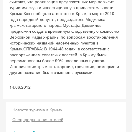
считают, что реализация предложенных мер повысит
туристическую и инвестиционную привлекательности
Крыма.Как сообщало агентство е-Крым, в марте 2010
года народный депутат, председатель Меджлиса
крымскотатарского народа Мустафа Джемилев
предложил создать временную следственную комиссию
Верховной Рады Украины по вопросам восстановления
исторических названий населенных пунктов в
Крыму.СПРАВКА: В 1944-48 годах, в соответствии с
распоряжением советских властей, в Крыму были
переименованы более 90% населенных пунктов.
Исторические крымскотатарские, греческие, немецкие и
другие названия были заменены русскими.
14.06.2012
Скидка −5%
Хочешь дешевле? Оставь почту и получи
Новости туризма в Крыму
промокод на первое бронирование!
Спецпредложения отелей