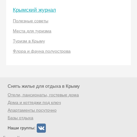
Крымский журнал
Полезные советы
Места для туризма
Скидка −5%
Туризм в Крыму
Хочешь дешевле? Оставь почту и получи
Флора и фауна полуострова
промокод на первое бронирование!
Получить промокод
Снять жилье для отдыха в Крыму
Отели, пансионаты, гостевые дома
Дома и коттеджи под ключ
Апартаменты посуточно
Базы отдыха
Наши группы: