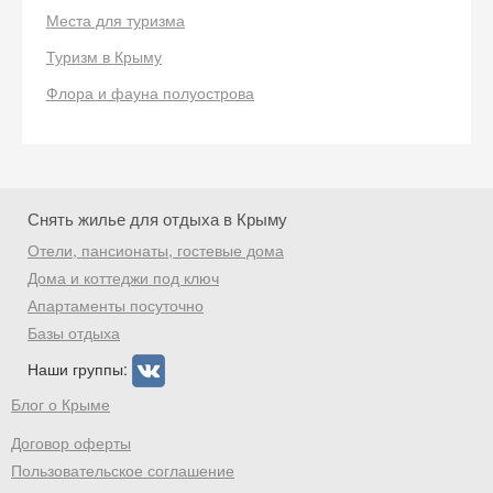
Места для туризма
Туризм в Крыму
Скидка −5%
Флора и фауна полуострова
Хочешь дешевле? Оставь почту и получи
промокод на первое бронирование!
Снять жилье для отдыха в Крыму
Отели, пансионаты, гостевые дома
Получить промокод
Дома и коттеджи под ключ
Апартаменты посуточно
Базы отдыха
Наши группы:
Блог о Крыме
Договор оферты
Пользовательское соглашение