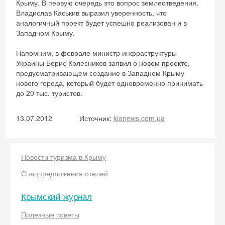
Крыму. В первую очередь это вопрос землеотведения.
Владислав Каськив выразил уверенность, что
аналогичный проект будет успешно реализован и в
Западном Крыму.
Напомним, в феврале министр инфраструктуры
Украины Борис Колесников заявил о новом проекте,
предусматривающем создание в Западном Крыму
нового города, который будет одновременно принимать
до 20 тыс. туристов.
13.07.2012
Источник:
kianews.com.ua
Скидка −5%
Новости туризма в Крыму
Хочешь дешевле? Оставь почту и получи
Спецпредложения отелей
промокод на первое бронирование!
Крымский журнал
Полезные советы