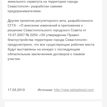
земельного сервитута на территории города
Севастополя» разработан самими
предпринимателями.
Другим проектом регуляторного акта, разработанного
СГГА - «О внесении изменений в приложение к
решению Севастопольского городского Совета от
10.07.2007 № 2254 «Об утверждении Правил
благоустройства территории города Севастополя»
предусмотрено, что все существующие рабочие места
будут выставлены на конкурс с последующим
обязательным заключением договоров о паевом
участии.
Скидка −5%
17.03.2010
Источник:
http://new-sebastopol.com
Хочешь дешевле? Оставь почту и получи
промокод на первое бронирование!