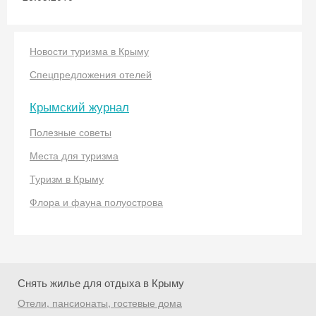
Новости туризма в Крыму
Спецпредложения отелей
Крымский журнал
Скидка −5%
Полезные советы
Хочешь дешевле? Оставь почту и получи
Места для туризма
промокод на первое бронирование!
Туризм в Крыму
Флора и фауна полуострова
Получить промокод
Снять жилье для отдыха в Крыму
Отели, пансионаты, гостевые дома