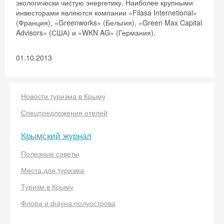
экологически чистую энергетику. Наиболее крупными
инвесторами являются компании «Filasa Internetional»
(Франция), «Greenworks» (Бельгия), «Green Max Capital
Advisors» (США) и «WKN AG» (Германия).
01.10.2013
Новости туризма в Крыму
Спецпредложения отелей
Скидка −5%
Крымский журнал
Хочешь дешевле? Оставь почту и получи
промокод на первое бронирование!
Полезные советы
Места для туризма
Туризм в Крыму
Получить промокод
Флора и фауна полуострова